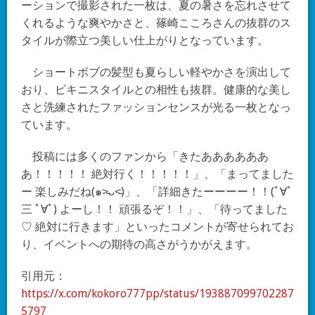
ーションで撮影された一枚は、夏の暑さを忘れさせて
くれるような爽やかさと、篠崎こころさんの抜群のス
タイルが際立つ美しい仕上がりとなっています。
ショートボブの髪型も夏らしい軽やかさを演出して
おり、ビキニスタイルとの相性も抜群。健康的な美し
さと洗練されたファッションセンスが光る一枚となっ
ています。
投稿には多くのファンから「きたああああああ
あ！！！！！ 絶対行く！！！！！」、「まってました
ー 楽しみだね(๑˃̵ᴗ˂̵)」、「詳細きたーーーー！！(ﾟ∀ﾟ
三 ﾟ∀ﾟ) よーし！！ 頑張るぞ！！」、「待ってました
♡ 絶対に行きます」といったコメントが寄せられてお
り、イベントへの期待の高さがうかがえます。
引用元：
https://x.com/kokoro777pp/status/193887099702287
5797