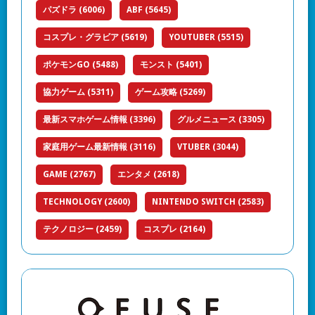
パズドラ
(6006)
ABF
(5645)
コスプレ・グラビア
(5619)
YOUTUBER
(5515)
ポケモンGO
(5488)
モンスト
(5401)
協力ゲーム
(5311)
ゲーム攻略
(5269)
最新スマホゲーム情報
(3396)
グルメニュース
(3305)
家庭用ゲーム最新情報
(3116)
VTUBER
(3044)
GAME
(2767)
エンタメ
(2618)
TECHNOLOGY
(2600)
NINTENDO SWITCH
(2583)
テクノロジー
(2459)
コスプレ
(2164)