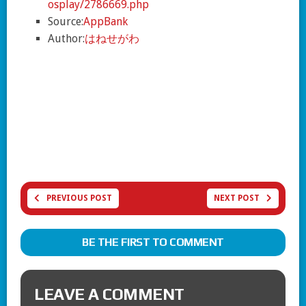
osplay/2786669.php
Source:
AppBank
Author:
はねせがわ
PREVIOUS POST
NEXT POST
BE THE FIRST TO COMMENT
LEAVE A COMMENT