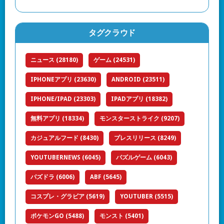
タグクラウド
ニュース
(28180)
ゲーム
(24531)
IPHONEアプリ
(23630)
ANDROID
(23511)
IPHONE/IPAD
(23303)
IPADアプリ
(18382)
無料アプリ
(18334)
モンスターストライク
(9207)
カジュアルフード
(8430)
プレスリリース
(8249)
YOUTUBERNEWS
(6045)
パズルゲーム
(6043)
パズドラ
(6006)
ABF
(5645)
コスプレ・グラビア
(5619)
YOUTUBER
(5515)
ポケモンGO
(5488)
モンスト
(5401)