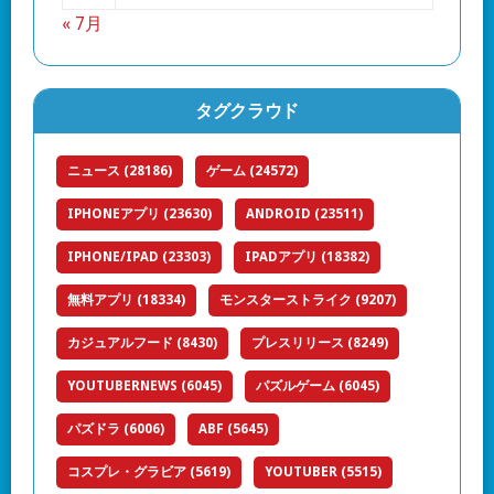
« 7月
タグクラウド
ニュース
(28186)
ゲーム
(24572)
IPHONEアプリ
(23630)
ANDROID
(23511)
IPHONE/IPAD
(23303)
IPADアプリ
(18382)
無料アプリ
(18334)
モンスターストライク
(9207)
カジュアルフード
(8430)
プレスリリース
(8249)
YOUTUBERNEWS
(6045)
パズルゲーム
(6045)
パズドラ
(6006)
ABF
(5645)
コスプレ・グラビア
(5619)
YOUTUBER
(5515)