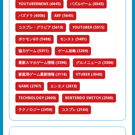
YOUTUBERNEWS
(6045)
パズルゲーム
(6045)
パズドラ
(6006)
ABF
(5645)
コスプレ・グラビア
(5619)
YOUTUBER
(5515)
ポケモンGO
(5488)
モンスト
(5401)
協力ゲーム
(5311)
ゲーム攻略
(5269)
最新スマホゲーム情報
(3396)
グルメニュース
(3306)
家庭用ゲーム最新情報
(3116)
VTUBER
(3048)
GAME
(2767)
エンタメ
(2618)
TECHNOLOGY
(2600)
NINTENDO SWITCH
(2588)
テクノロジー
(2459)
コスプレ
(2164)