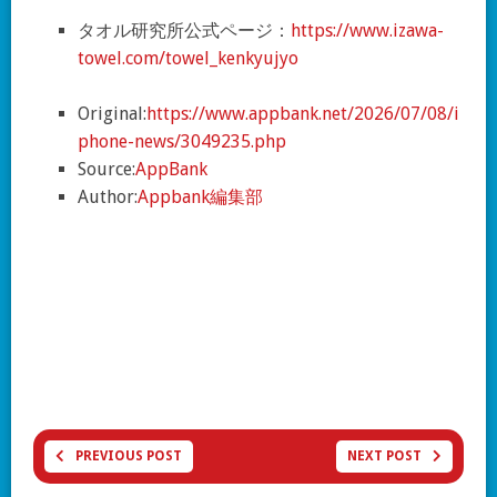
タオル研究所公式ページ：
https://www.izawa-
towel.com/towel_kenkyujyo
Original:
https://www.appbank.net/2026/07/08/i
phone-news/3049235.php
Source:
AppBank
Author:
Appbank編集部
PREVIOUS POST
NEXT POST