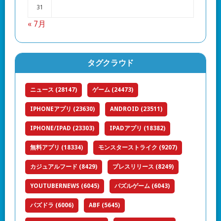
31
« 7月
タグクラウド
ニュース
(28147)
ゲーム
(24473)
IPHONEアプリ
(23630)
ANDROID
(23511)
IPHONE/IPAD
(23303)
IPADアプリ
(18382)
無料アプリ
(18334)
モンスターストライク
(9207)
カジュアルフード
(8429)
プレスリリース
(8249)
YOUTUBERNEWS
(6045)
パズルゲーム
(6043)
パズドラ
(6006)
ABF
(5645)