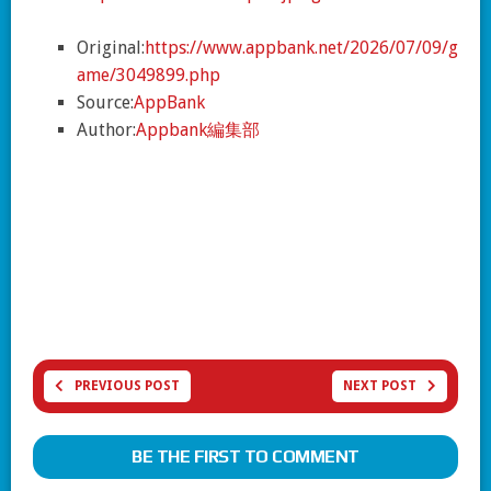
Original:
https://www.appbank.net/2026/07/09/g
ame/3049899.php
Source:
AppBank
Author:
Appbank編集部
PREVIOUS POST
NEXT POST
BE THE FIRST TO COMMENT