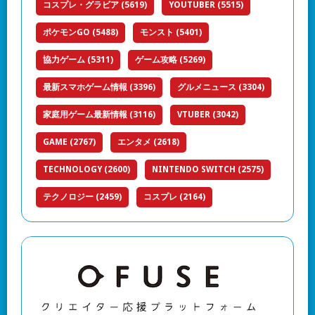
コスプレ・グラビア
(5619)
YOUTUBER
(5515)
ポケモンGO
(5488)
モンスト
(5401)
協力ゲーム
(5311)
ゲーム攻略
(5269)
最新スマホゲーム情報
(3396)
グルメニュース
(3304)
家庭用ゲーム最新情報
(3116)
VTUBER
(3042)
GAME
(2767)
エンタメ
(2618)
TECHNOLOGY
(2600)
NINTENDO SWITCH
(2575)
テクノロジー
(2459)
コスプレ
(2164)