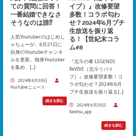
ての質問に回答！
イブ）』改修要望
一番結婚できなさ
多数！コラボ匂わ
そうなのは誰⁉︎
せ？2024年6月プチ
生放送を振り返
人気Youtuberのはじめし
る！【世紀末コラ
ゃちょーが、6月21日に
ム#8
自身のYoutubeチャンネ
ルを更新。独身Youtuber
『北斗の拳 LEGENDS
を集め、[...]
ReVIVE（北斗リバイ
ブ）』改修要望多数！コ
2024年6月30日
ラボ匂わせ？2024年6月
YouTuberニュース
プチ生放送を振り返る[...]
続きを読む
2024年6月30日
famitsu_app
続きを読む