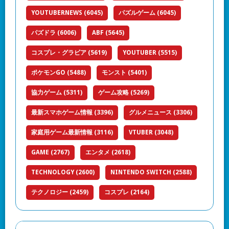
YOUTUBERNEWS
(6045)
パズルゲーム
(6045)
パズドラ
(6006)
ABF
(5645)
コスプレ・グラビア
(5619)
YOUTUBER
(5515)
ポケモンGO
(5488)
モンスト
(5401)
協力ゲーム
(5311)
ゲーム攻略
(5269)
最新スマホゲーム情報
(3396)
グルメニュース
(3306)
家庭用ゲーム最新情報
(3116)
VTUBER
(3048)
GAME
(2767)
エンタメ
(2618)
TECHNOLOGY
(2600)
NINTENDO SWITCH
(2588)
テクノロジー
(2459)
コスプレ
(2164)