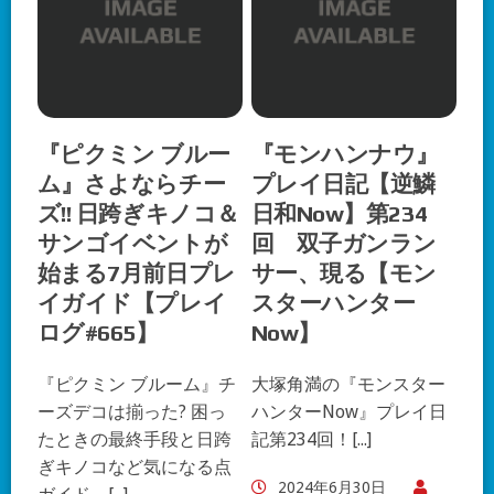
『ピクミン ブルー
『モンハンナウ』
ム』さよならチー
プレイ日記【逆鱗
ズ!! 日跨ぎキノコ＆
日和Now】第234
サンゴイベントが
回 双子ガンラン
始まる7月前日プレ
サー、現る【モン
イガイド【プレイ
スターハンター
ログ#665】
Now】
『ピクミン ブルーム』チ
大塚角満の『モンスター
ーズデコは揃った? 困っ
ハンターNow』プレイ日
たときの最終手段と日跨
記第234回！[...]
ぎキノコなど気になる点
2024年6月30日