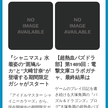
『シャニマス』水
【超熱血パズドラ
着姿の“斑鳩ル
部】第1489回：電
カ”と“大崎甘奈”が
撃文庫コラボガチ
登場する期間限定
ャ、最終結果は
ガシャがスタート
ゲームのプレイ日記を書
き続ける大塚角満の『パ
『アイドルマスター シャ
ズル＆ドラゴンズ』ブロ
イニーカラーズ』から、
グ“大塚角満の超熱血パズ
現在開催中の期間限定ガ