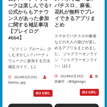
ークは楽しんでる?
パチスロ、麻雀、
公式からもアナウ
花札が無料でプレ
ンスがあった参加
イできるアプリま
に関する補足事項
とめ
【プレイログ
スマホでパチスロや麻雀
#664】
などの大人の遊びが楽し
めるアプリをまとめまし
『ピクミン ブルーム』少
た。 ジャグラーオンライ
しむずかしい? パーティ
ン 『ジャグラーオンライ
ウォークに参加する方法
ン』は[...]
補足ガイド。[...]
2024年6月29日
篠
2024年6月29日
原修司 （@digimaga）
famitsu_app
続きを読む
続きを読む