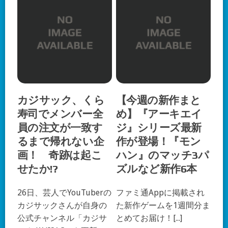
カジサック、くら
【今週の新作まと
寿司でメンバー全
め】『アーキエイ
員の注文が一致す
ジ』シリーズ最新
るまで帰れない企
作が登場！『モン
画！ 奇跡は起こ
ハン』のマッチ3パ
せたか!?
ズルなど新作6本
26日、芸人でYouTuberの
ファミ通Appに掲載され
カジサックさんが自身の
た新作ゲームを1週間分ま
公式チャンネル「カジサ
とめてお届け！[...]