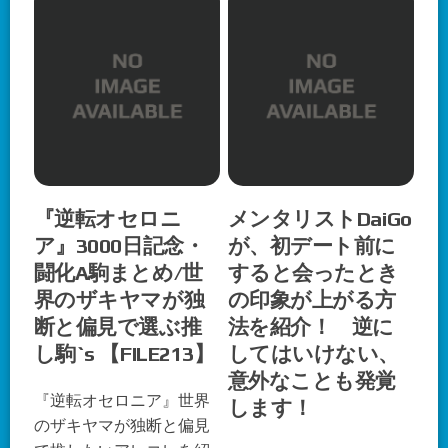
『逆転オセロニ
メンタリストDaiGo
ア』3000日記念・
が、初デート前に
闘化A駒まとめ/世
すると会ったとき
界のザキヤマが独
の印象が上がる方
断と偏見で選ぶ推
法を紹介！ 逆に
し駒`s 【FILE213】
してはいけない、
意外なことも発覚
『逆転オセロニア』世界
します！
のザキヤマが独断と偏見