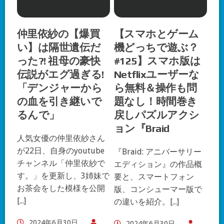
仲里依紗の【爆買
【スマホとゲーム
い】は隔世遺伝だ
機どっちで遊ぶ？
った?! 祖母の豪快
#125】スマホ版は
伝説がエグ過ぎる!
Netflixユーザーな
「デンジャーから
ら無料＆操作も問
の血を引き継いで
題なし！時間巻き
るんで」
戻しパズルアクシ
ョン『Braid
人気女優の仲里依紗さん
が22日、自身のyoutube
『Braid: アニバーサリー
チャンネル「仲里依紗で
エディション』の作品概
す。」を更新し、3姉妹で
要と、スマートフォン
お茶会をした模様を公開
版、コンシューマー版で
[...]
の違いを紹介。[...]
2024年6月30日
2024年6月30日