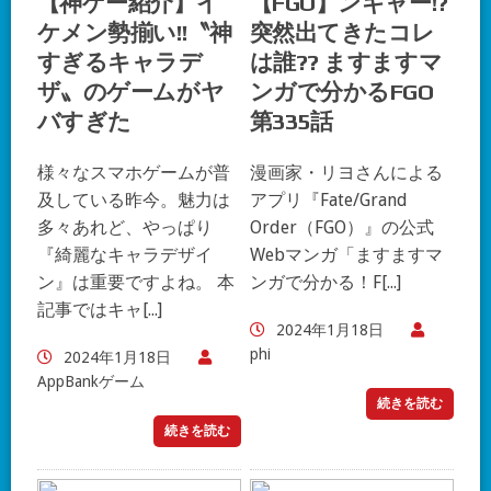
【神ゲー紹介】イ
【FGO】ンギャー!?
ケメン勢揃い!!〝神
突然出てきたコレ
すぎるキャラデ
は誰?? ますますマ
ザ〟のゲームがヤ
ンガで分かるFGO
バすぎた
第335話
様々なスマホゲームが普
漫画家・リヨさんによる
及している昨今。魅力は
アプリ『Fate/Grand
多々あれど、やっぱり
Order（FGO）』の公式
『綺麗なキャラデザイ
Webマンガ「ますますマ
ン』は重要ですよね。 本
ンガで分かる！F[...]
記事ではキャ[...]
2024年1月18日
phi
2024年1月18日
AppBankゲーム
続きを読む
続きを読む