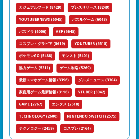
カジュアルフード
(8429)
プレスリリース
(8249)
YOUTUBERNEWS
(6045)
パズルゲーム
(6043)
パズドラ
(6006)
ABF
(5645)
コスプレ・グラビア
(5619)
YOUTUBER
(5515)
ポケモンGO
(5488)
モンスト
(5401)
協力ゲーム
(5311)
ゲーム攻略
(5269)
最新スマホゲーム情報
(3396)
グルメニュース
(3304)
家庭用ゲーム最新情報
(3116)
VTUBER
(3042)
GAME
(2767)
エンタメ
(2618)
TECHNOLOGY
(2600)
NINTENDO SWITCH
(2575)
テクノロジー
(2459)
コスプレ
(2164)