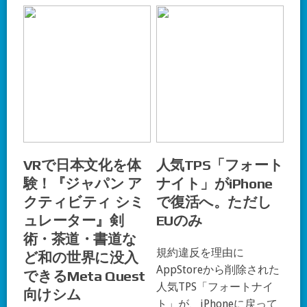
VRで日本文化を体
人気TPS「フォート
験！『ジャパン ア
ナイト」がiPhone
クティビティ シミ
で復活へ。ただし
ュレーター』剣
EUのみ
術・茶道・書道な
規約違反を理由に
ど和の世界に没入
AppStoreから削除された
できるMeta Quest
人気TPS「フォートナイ
向けシム
ト」が、iPhoneに戻って