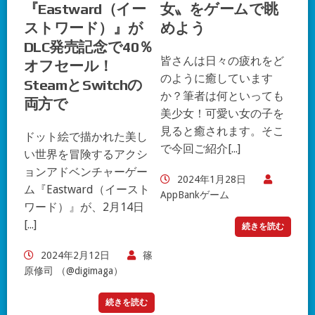
『Eastward（イー
女〟をゲームで眺
ストワード）』が
めよう
DLC発売記念で40％
皆さんは日々の疲れをど
オフセール！
のように癒しています
SteamとSwitchの
か？筆者は何といっても
両方で
美少女！可愛い女の子を
見ると癒されます。そこ
ドット絵で描かれた美し
で今回ご紹介[...]
い世界を冒険するアクシ
ョンアドベンチャーゲー
2024年1月28日
ム『Eastward（イースト
AppBankゲーム
ワード）』が、2月14日
[...]
続きを読む
2024年2月12日
篠
原修司 （@digimaga）
続きを読む