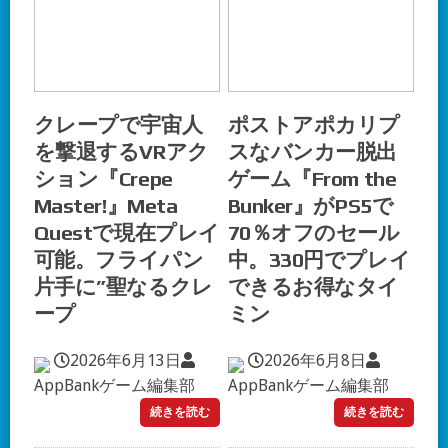
クレープで宇宙人
ポストアポカリプ
を撃退するVRアク
スなバンカー脱出
ション『Crepe
ゲーム『From the
Master!』Meta
Bunker』がPS5で
Questで現在プレイ
70％オフのセール
可能。フライパン
中。330円でプレイ
片手に”聖なるクレ
できるお得なタイ
ープ
ミン
2026年6月13日
2026年6月8日
AppBankゲーム編集部
AppBankゲーム編集部
続きを読む
続きを読む