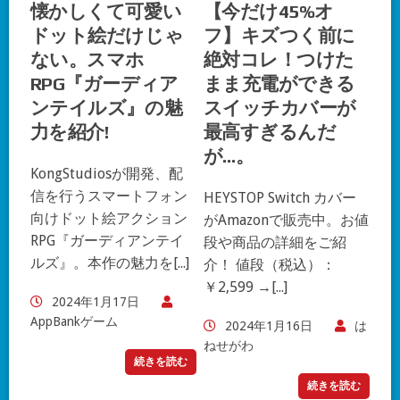
懐かしくて可愛い
【今だけ45%オ
ドット絵だけじゃ
フ】キズつく前に
ない。スマホ
絶対コレ！つけた
RPG『ガーディア
まま充電ができる
ンテイルズ』の魅
スイッチカバーが
力を紹介!
最高すぎるんだ
が…。
KongStudiosが開発、配
信を行うスマートフォン
HEYSTOP Switch カバー
向けドット絵アクション
がAmazonで販売中。お値
RPG『ガーディアンテイ
段や商品の詳細をご紹
ルズ』。本作の魅力を[...]
介！ 値段（税込）：
￥2,599 →[...]
2024年1月17日
AppBankゲーム
2024年1月16日
は
ねせがわ
続きを読む
続きを読む