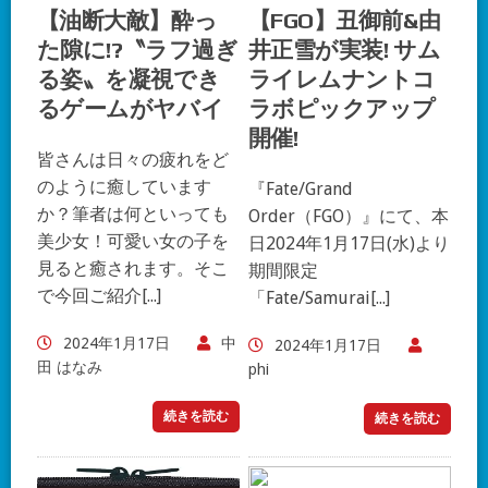
【油断大敵】酔っ
【FGO】丑御前&由
た隙に!?〝ラフ過ぎ
井正雪が実装! サム
る姿〟を凝視でき
ライレムナントコ
るゲームがヤバイ
ラボピックアップ
開催!
皆さんは日々の疲れをど
のように癒しています
『Fate/Grand
か？筆者は何といっても
Order（FGO）』にて、本
美少女！可愛い女の子を
日2024年1月17日(水)より
見ると癒されます。そこ
期間限定
で今回ご紹介[...]
「Fate/Samurai[...]
2024年1月17日
中
2024年1月17日
田 はなみ
phi
続きを読む
続きを読む