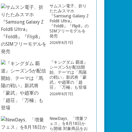
サムスン電子、折り
たたみスマホ
『Samsung Galaxy Z
Fold8 Ultra』
『Fold8』『Flip8』の
SIMフリーモデルを
発売
2026年8月7日
『キングダム 覇道』
シーズン5が配信開
始、テーマは「馬陽
の戦い」新武将「蒙
武」や趙軍の「趙
荘」「万極」も登場
2026年8月7日
NewDays、「増量フ
ェス」を8月18日か
ら開催 対象商品をお