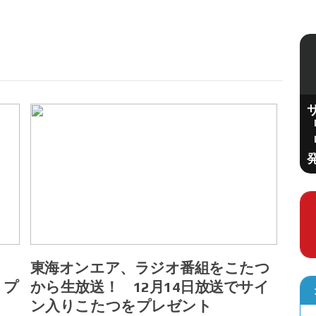
APPBANK
NTTドコモ「ドコモ スマホデビュープラ
『
ン U15」と「ドコモ 親子割」、8月7日提
『
供開始
東海オンエア、ラジオ番組をこたつ
トプ
から生放送！ 12月14日放送でサイ
ン入りこたつをプレゼント