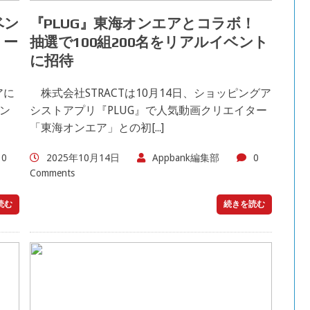
ベン
『PLUG』東海オンエアとコラボ！
リー
抽選で100組200名をリアルイベント
に招待
アに
株式会社STRACTは10月14日、ショッピングア
ン
シストアプリ『PLUG』で人気動画クリエイター
「東海オンエア」との初[...]
0
2025年10月14日
Appbank編集部
0
Comments
読む
続きを読む