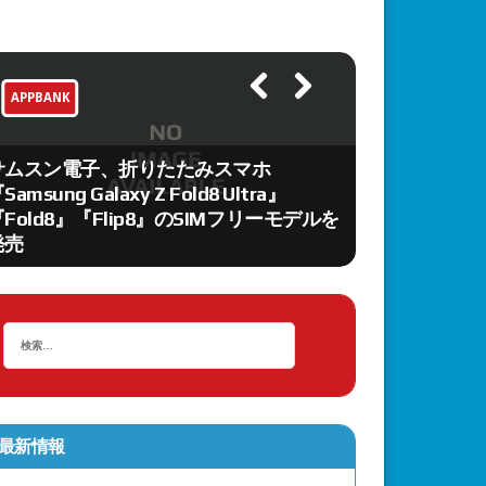
APPBANK
APPBANK
Previ
Next
ous
サムスン電子、折りたたみスマホ
Samsung Galaxy Z Fold8 Ultra』
『キングダム
Fold8』『Flip8』のSIMフリーモデルを
始、テーマは
発売
武」や趙軍の
最新情報