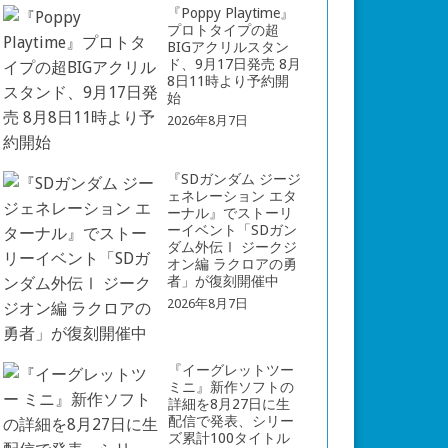
『Poppy Playtime』
プロトタイプの超
BIGアクリルスタン
ド、9月17日発売 8月
8日11時より予約開
始
2026年8月7日
『SDガンダム ジージ
ェネレーション エタ
ーナル』でストーリ
ーイベント「SDガン
ダム外伝Ⅰ ジークジ
オン編 ラクロアの勇
者」が復刻開催中
2026年8月7日
『イーグレットツー
ミニ』新作ソフトの
詳細を8月27日に生
配信で発表、シリー
ズ累計100タイトル