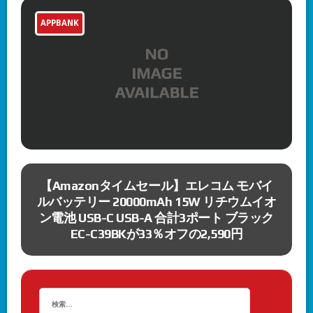
APPBANK
ムセール】エレコム モバイ
『KILLER INN』に新
0mAh 15W リチウムイオ
トモード」と新キャラクタ
SB-A 合計3ポート ブラック
で75%OFFセー
が33％オフの2,590円