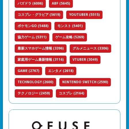
パズドラ
(6006)
ABF
(5645)
コスプレ・グラビア
(5619)
YOUTUBER
(5515)
ポケモンGO
(5488)
モンスト
(5401)
協力ゲーム
(5311)
ゲーム攻略
(5269)
最新スマホゲーム情報
(3396)
グルメニュース
(3306)
家庭用ゲーム最新情報
(3116)
VTUBER
(3049)
GAME
(2767)
エンタメ
(2618)
TECHNOLOGY
(2600)
NINTENDO SWITCH
(2590)
テクノロジー
(2459)
コスプレ
(2164)