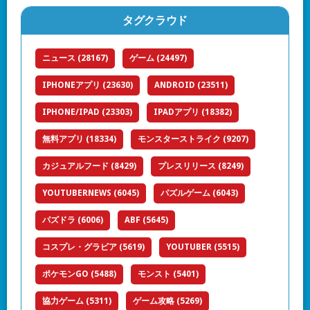
タグクラウド
ニュース
(28167)
ゲーム
(24497)
IPHONEアプリ
(23630)
ANDROID
(23511)
IPHONE/IPAD
(23303)
IPADアプリ
(18382)
無料アプリ
(18334)
モンスターストライク
(9207)
カジュアルフード
(8429)
プレスリリース
(8249)
YOUTUBERNEWS
(6045)
パズルゲーム
(6043)
パズドラ
(6006)
ABF
(5645)
コスプレ・グラビア
(5619)
YOUTUBER
(5515)
ポケモンGO
(5488)
モンスト
(5401)
協力ゲーム
(5311)
ゲーム攻略
(5269)