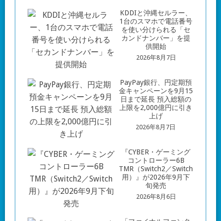
KDDIと沖縄セルラー、
1台のスマホで電話番号
を使い分けられる「セ
カンドナンバー」を提
供開始
2026年8月7日
PayPay銀行、円定期預
金キャンペーンを9月15
日まで延長 預入総額の
上限を2,000億円に引き
上げ
2026年8月7日
『CYBER・ゲーミング
コントローラー6B
TMR（Switch2／Switch
用）』が2026年9月下
旬発売
2026年8月6日