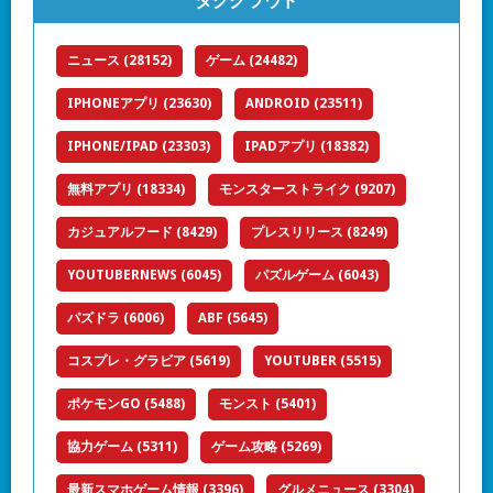
タグクラウド
ニュース
(28152)
ゲーム
(24482)
IPHONEアプリ
(23630)
ANDROID
(23511)
IPHONE/IPAD
(23303)
IPADアプリ
(18382)
無料アプリ
(18334)
モンスターストライク
(9207)
カジュアルフード
(8429)
プレスリリース
(8249)
YOUTUBERNEWS
(6045)
パズルゲーム
(6043)
パズドラ
(6006)
ABF
(5645)
コスプレ・グラビア
(5619)
YOUTUBER
(5515)
ポケモンGO
(5488)
モンスト
(5401)
協力ゲーム
(5311)
ゲーム攻略
(5269)
最新スマホゲーム情報
(3396)
グルメニュース
(3304)