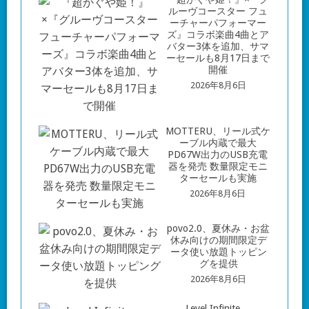
ルーヴコースター フュ
ーチャーパフォーマー
ズ』コラボ楽曲4曲とア
バター3体を追加、サマ
ーセールも8月17日まで
開催
2026年8月6日
MOTTERU、リール式ケ
ーブル内蔵で最大
PD67W出力のUSB充電
器を発売 数量限定モニ
ターセールも実施
2026年8月6日
povo2.0、夏休み・お盆
休み向けの期間限定デ
ータ使い放題トッピン
グを提供
2026年8月6日
Level Infinite、