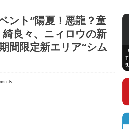
ベント“陽夏！悪龍？童
APPBANK
。綺良々、ニィロウの新
期間限定新エリア“シム
『Sky 星を紡ぐ子どもたち』新シーズン
「Dear Van Gogh 親愛なるファン・ゴッ
ホへ」配信開始、渋谷で期間限定ポップ
T
アップイベントも開催
mments