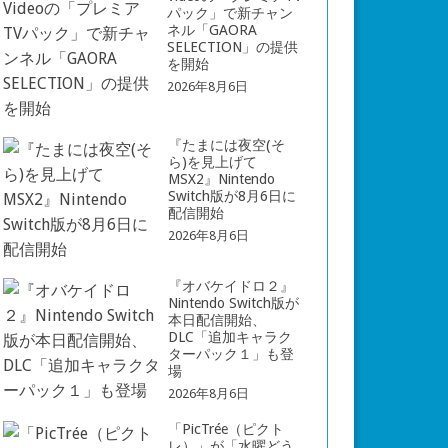
パック」で新チャン
ネル「GAORA
SELECTION」の提供
を開始
2026年8月6日
『たまには夜空(そ
ら)を見上げて
MSX2』Nintendo
Switch版が8月6日に
配信開始
2026年8月6日
『オバケイドロ２』
Nintendo Switch版が
本日配信開始、
DLC「追加キャラク
ターパック１」も登
場
2026年8月6日
「PicTrée（ピクト
レ）」が「水曜どう