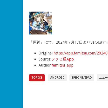
『原神』にて、2024年7月17日よりVer.4
Original:
https://app.famitsu.com/2024
Source:
ファミ通App
Author:
famitsu_app
TOPICS
ANDROID
IPHONE/IPAD
ニュー