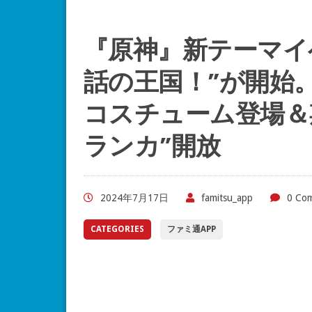
『原神』新テーマイ
話の王国！”が開始
コスチューム登場＆
ランカ”開放
2024年7月17日
famitsu_app
0 Co
CATEGORIES
ファミ通APP