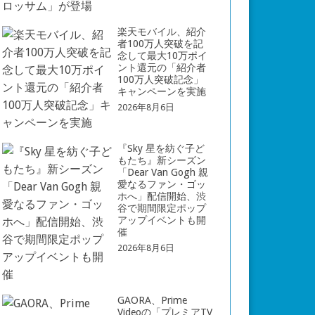
楽天モバイル、紹介
者100万人突破を記
念して最大10万ポイ
ント還元の「紹介者
100万人突破記念」
キャンペーンを実施
2026年8月6日
『Sky 星を紡ぐ子ど
もたち』新シーズン
「Dear Van Gogh 親
愛なるファン・ゴッ
ホへ」配信開始、渋
谷で期間限定ポップ
アップイベントも開
催
2026年8月6日
GAORA、Prime
Videoの「プレミアTV