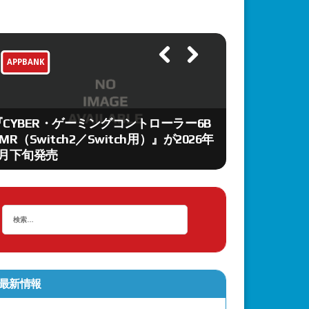
APPBANK
APPBANK
Previ
Next
ous
『CYBER・ゲーミングコントローラー6B
「ファイナル
MR（Switch2／Switch用）』が2026年
スター ビル
9月下旬発売
Vol.3」発売
最新情報