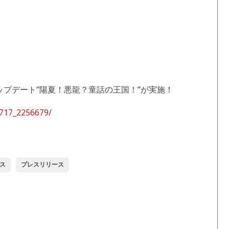
.8アップデート“陽夏！悪龍？童話の王国！”が実施！
0717_2256679/
ス
プレスリリース