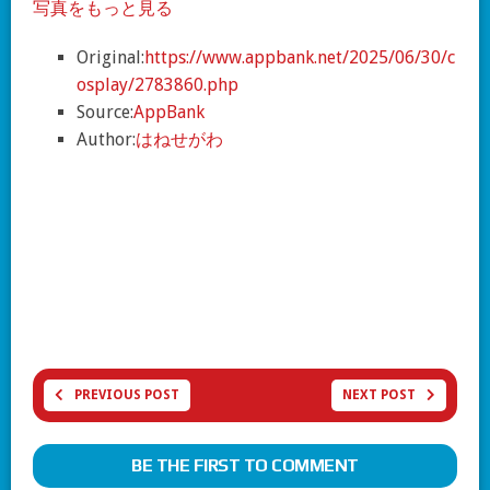
写真をもっと見る
Original:
https://www.appbank.net/2025/06/30/c
osplay/2783860.php
Source:
AppBank
Author:
はねせがわ
PREVIOUS POST
NEXT POST
BE THE FIRST TO COMMENT