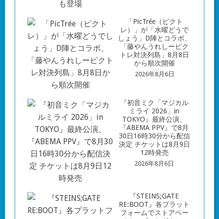
「PicTrée（ピクト
レ）」が「水曜どうで
しょう」D陣とコラボ、
「藤やんうれしーピク
トレ対決列島」8月8日
から順次開催
2026年8月6日
『初音ミク「マジカル
ミライ 2026」in
TOKYO』最終公演、
『ABEMA PPV』で8月
30日16時30分から配信
決定 チケットは8月9日
12時発売
2026年8月6日
『STEINS;GATE
RE:BOOT』各プラット
フォームでストアペー