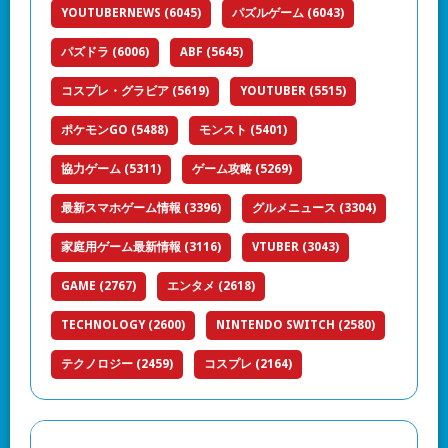
YOUTUBERNEWS
(6045)
パズルゲーム
(6043)
パズドラ
(6006)
ABF
(5645)
コスプレ・グラビア
(5619)
YOUTUBER
(5515)
ポケモンGO
(5488)
モンスト
(5401)
協力ゲーム
(5311)
ゲーム攻略
(5269)
最新スマホゲーム情報
(3396)
グルメニュース
(3304)
家庭用ゲーム最新情報
(3116)
VTUBER
(3043)
GAME
(2767)
エンタメ
(2618)
TECHNOLOGY
(2600)
NINTENDO SWITCH
(2580)
テクノロジー
(2459)
コスプレ
(2164)