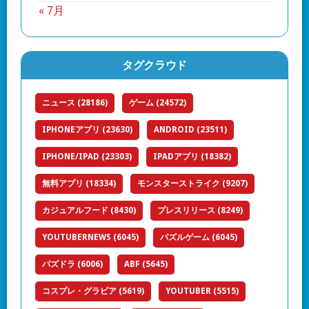
« 7月
タグクラウド
ニュース
(28186)
ゲーム
(24572)
IPHONEアプリ
(23630)
ANDROID
(23511)
IPHONE/IPAD
(23303)
IPADアプリ
(18382)
無料アプリ
(18334)
モンスターストライク
(9207)
カジュアルフード
(8430)
プレスリリース
(8249)
YOUTUBERNEWS
(6045)
パズルゲーム
(6045)
パズドラ
(6006)
ABF
(5645)
コスプレ・グラビア
(5619)
YOUTUBER
(5515)