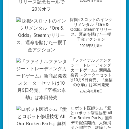
2026年8月8日
採掘×スロットのインク
リメンタル『Ore &
Odds』Steamでリリー
ス、運命を賭けた一攫
千金アクション
2026年8月8日
『ファイナルファンタ
ジー・トレーディング
カードゲーム』新商品
発表 スターターセット
は10月9日発売、『至福
の永劫』は本日発売
2026年8月8日
ロボット医師シム『愛
とロボット修理技術 All
Our Broken Parts』無料
デモ配信開始。人類消
えた都市で、故障した