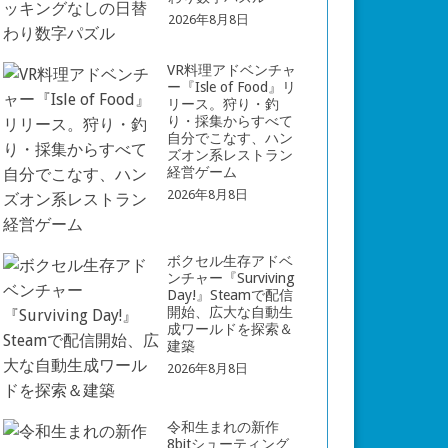
2026年8月8日
VR料理アドベンチャ
ー『Isle of Food』リ
リース。狩り・釣
り・採集からすべて
自分でこなす、ハン
ズオン系レストラン
経営ゲーム
2026年8月8日
ボクセル生存アドベ
ンチャー『Surviving
Day!』Steamで配信
開始、広大な自動生
成ワールドを探索＆
建築
2026年8月8日
令和生まれの新作
8bitシューティング