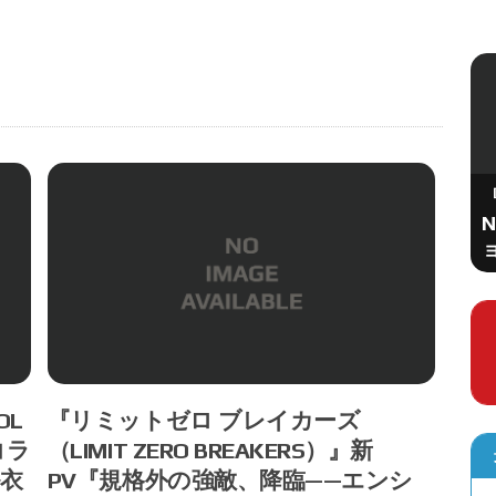
APPBANK
ボクセル生存アドベンチャー『Surviving
Day!』Steamで配信開始、広大な自動生
N
成ワールドを探索＆建築
OL
『リミットゼロ ブレイカーズ
コラ
（LIMIT ZERO BREAKERS）』新
ル衣
PV『規格外の強敵、降臨——エンシ