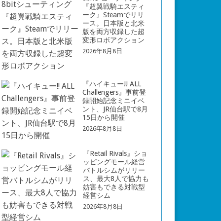
『超翼戦騎エスティ
ーク』Steamでリリ
ース。日本版と北米
版を両方収録した超
変形ロボアクション
2026年8月8日
『ハイキュー!! ALL
Challengers』事前登
録開始記念ミニイベ
ント、JR仙台駅で8月
15日から開催
2026年8月8日
『Retail Rivals』ショ
ッピングモール経営
バトルシムがリリー
ス、最大8人で協力も
妨害もできる対戦型
経営シム
2026年8月8日