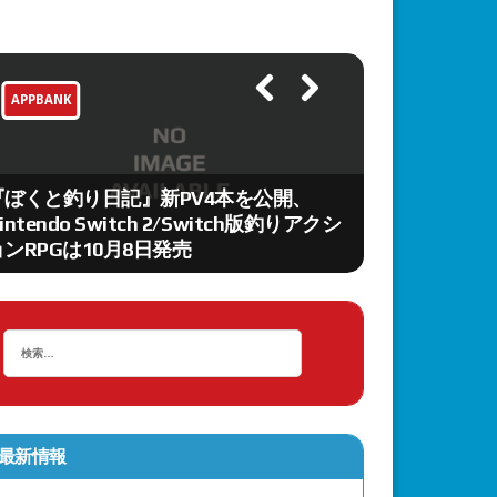
APPBANK
APPBANK
Previ
Next
ous
『Boreal Ten
『ぼくと釣り日記』新PV4本を公開、
配信開始。真
intendo Switch 2/Switch版釣りアクシ
を舞台にした
ョンRPGは10月8日発売
ィブアドベン
最新情報