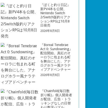
『ぼくと釣り日記』
新PV4本を公開、
Nintendo Switch
2/Switch版釣りアク
ションRPGは10月8
日発売
2026年8月8日
『Boreal Tenebrae
Act 0: Sundowning』
配信開始。真紅のオ
ーロラに包まれる町
を舞台にした、アナ
ログホラー風ナラテ
ィブアドベンチャー
2026年8月8日
『Chainfold(毎日数
折り帳)』個人開発者
が配信、広告・トラ
ッキングなしの日替
わり数字パズル