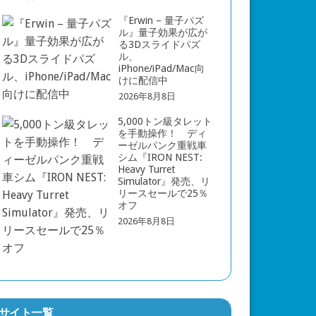
『Erwin – 量子パズ
ル』量子効果が広が
る3Dスライドパズ
ル、
iPhone/iPad/Mac向
けに配信中
2026年8月8日
5,000トン級タレット
を手動操作！ ディ
ーゼルパンク重戦車
シム『IRON NEST:
Heavy Turret
Simulator』発売、リ
リースセールで25％
オフ
2026年8月8日
サイト一覧