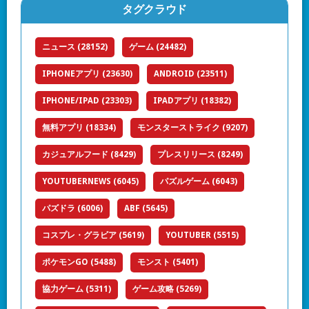
タグクラウド
ニュース
(28152)
ゲーム
(24482)
IPHONEアプリ
(23630)
ANDROID
(23511)
IPHONE/IPAD
(23303)
IPADアプリ
(18382)
無料アプリ
(18334)
モンスターストライク
(9207)
カジュアルフード
(8429)
プレスリリース
(8249)
YOUTUBERNEWS
(6045)
パズルゲーム
(6043)
パズドラ
(6006)
ABF
(5645)
コスプレ・グラビア
(5619)
YOUTUBER
(5515)
ポケモンGO
(5488)
モンスト
(5401)
協力ゲーム
(5311)
ゲーム攻略
(5269)