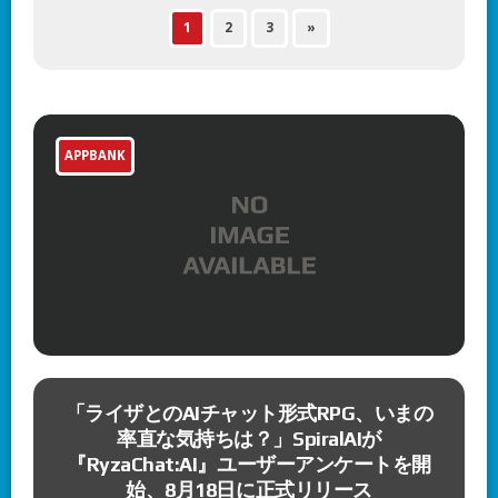
1
2
3
»
APPBANK
7
「ライザとのAIチャット形式RPG、いまの
も
率直な気持ちは？」SpiralAIが
『RyzaChat:AI』ユーザーアンケートを開
始、8月18日に正式リリース