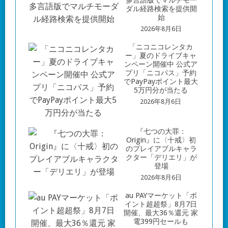
多言語版でマルチモー
ダル経路検索を提供開
始
2026年8月6日
「ニコニコレンタカ
ー」夏のドライブキャ
ンペーン開催中 公式ア
プリ「ニコパス」予約
でPayPayポイント最大
5万円分が当たる
2026年8月6日
『七つの大罪：
Origin』に〈十戒〉初
のプレイアブルキャラ
クター「デリエリ」が
登場
2026年8月6日
au PAYマーケット「ポ
イント超超祭」8月7日
開催、最大36％還元 家
電399円セールも