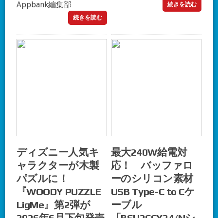
Appbank編集部
続きを読む
続きを読む
ディズニー人気キ
最大240W給電対
ャラクターが木製
応！ バッファロ
パズルに！
ーのシリコン素材
『WOODY PUZZLE
USB Type-C to Cケ
LigMe』第2弾が
ーブル