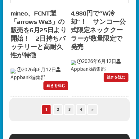
mineo、FCNT製
4,980円で”W冷
「arrows We3」の
却”！ サンコー公
販売を6月25日より
式限定ネッククー
開始！ 2日持ちバ
ラーが数量限定で
ッテリーと高耐久
発売
性が特徴
2026年6月12日
Appbank編集部
2026年6月12日
Appbank編集部
続きを読む
続きを読む
1
2
3
4
»