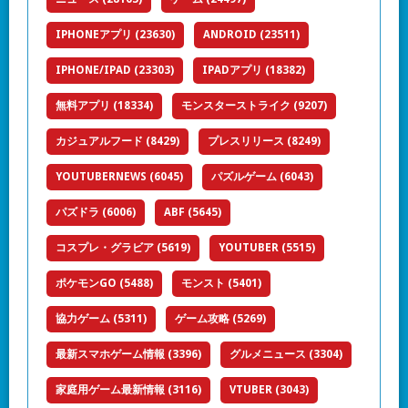
IPHONEアプリ
(23630)
ANDROID
(23511)
IPHONE/IPAD
(23303)
IPADアプリ
(18382)
無料アプリ
(18334)
モンスターストライク
(9207)
カジュアルフード
(8429)
プレスリリース
(8249)
YOUTUBERNEWS
(6045)
パズルゲーム
(6043)
パズドラ
(6006)
ABF
(5645)
コスプレ・グラビア
(5619)
YOUTUBER
(5515)
ポケモンGO
(5488)
モンスト
(5401)
協力ゲーム
(5311)
ゲーム攻略
(5269)
最新スマホゲーム情報
(3396)
グルメニュース
(3304)
家庭用ゲーム最新情報
(3116)
VTUBER
(3043)