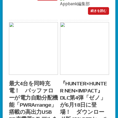
Appbank編集部
続きを読む
最大4台を同時充
『HUNTER×HUNTE
電！ バッファロ
R NEN×IMPACT』
ーが電力自動分配機
DLC第4弾「ゼノ」
能「PWRArrange」
が6月18日に登
搭載の高出力USB
場！ ダウンロー