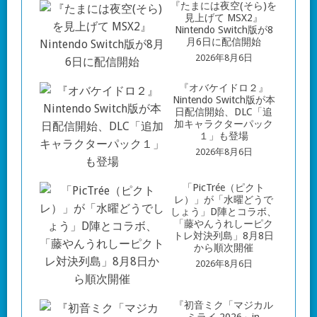
『たまには夜空(そら)を
見上げて MSX2』
Nintendo Switch版が8
月6日に配信開始
2026年8月6日
『オバケイドロ２』
Nintendo Switch版が本
日配信開始、DLC「追
加キャラクターパック
１」も登場
2026年8月6日
「PicTrée（ピクト
レ）」が「水曜どうで
しょう」D陣とコラボ、
「藤やんうれしーピク
トレ対決列島」8月8日
から順次開催
2026年8月6日
『初音ミク「マジカル