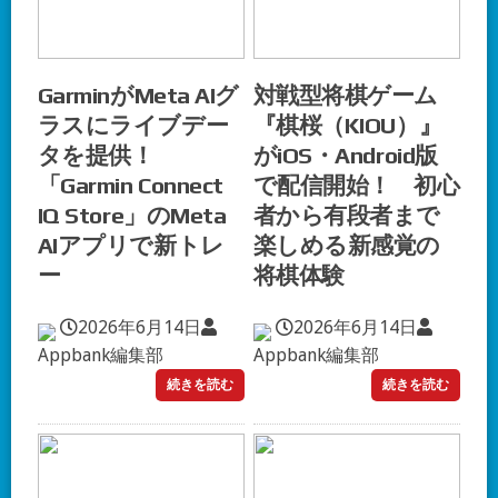
GarminがMeta AIグ
対戦型将棋ゲーム
ラスにライブデー
『棋桜（KIOU）』
タを提供！
がiOS・Android版
「Garmin Connect
で配信開始！ 初心
IQ Store」のMeta
者から有段者まで
AIアプリで新トレ
楽しめる新感覚の
ー
将棋体験
2026年6月14日
2026年6月14日
Appbank編集部
Appbank編集部
続きを読む
続きを読む