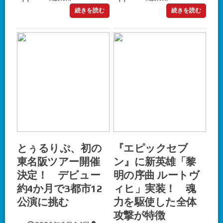
続きを読む
続きを読む
とぅるりぷ、初の
『エピックセブ
東名阪ツアー開催
ン』に新英雄「黎
決定！ デビュー
明の序曲 ルートヴ
約4か月で3都市12
ィヒ」実装！ 魂
公演に挑む
力を駆使した全体
攻撃が特徴