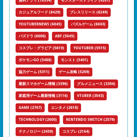
無料アプリ
(18334)
モンスターストライク
(9207)
カジュアルフード
(8429)
プレスリリース
(8249)
YOUTUBERNEWS
(6045)
パズルゲーム
(6043)
パズドラ
(6006)
ABF
(5645)
コスプレ・グラビア
(5619)
YOUTUBER
(5515)
ポケモンGO
(5488)
モンスト
(5401)
協力ゲーム
(5311)
ゲーム攻略
(5269)
最新スマホゲーム情報
(3396)
グルメニュース
(3304)
家庭用ゲーム最新情報
(3116)
VTUBER
(3043)
GAME
(2767)
エンタメ
(2618)
TECHNOLOGY
(2600)
NINTENDO SWITCH
(2579)
テクノロジー
(2459)
コスプレ
(2164)