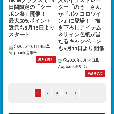
DMMブックスで14
人気イラストレー
日間限定の「クー
ター「のう」さん
ポン祭」開催！
が『ポケコロツイ
最大50%ポイント
ン』に登場！ 描
還元も6月13日より
き下ろしアイテム
スタート
＆サイン色紙が当
たるキャンペーン
2026年6月14日
も6月11日より開催
Appbank編集部
続きを読む
2026年6月14日
Appbank編集部
続きを読む
1
2
3
4
»