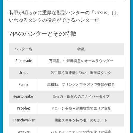
装甲が明らかに重厚な獣型ハンターの「Ursus」は、
いわゆるタンクの役割ができるハンターだ
7体のハンターとその特徴
ハンター名
特徴
Razorside
万能型。中距離得意のオールラウンダー
Ursus
装甲厚く近距離に強い、重量級タンク
Fenris
高機動。ブリンクとプラズマで奇襲が得意
Heartbreaker
高火力・低耐久のスナイパータイプ
Prophet
ドローン召喚＋範囲攻撃でエリア支配
Trenchwalker
回復スキルを持つ唯一のサポート
Weaver
バリア＋ミニガンでの待ち伏せが得意