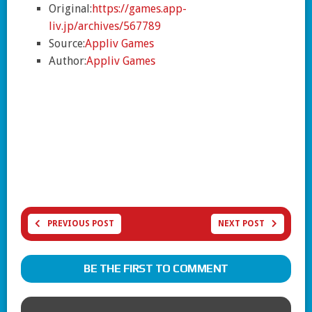
Original:
https://games.app-
liv.jp/archives/567789
Source:
Appliv Games
Author:
Appliv Games
PREVIOUS POST
NEXT POST
BE THE FIRST TO COMMENT