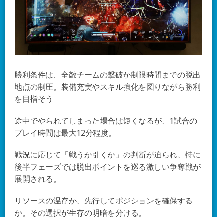
勝利条件は、全敵チームの撃破か制限時間までの脱出
地点の制圧。装備充実やスキル強化を図りながら勝利
を目指そう
途中でやられてしまった場合は短くなるが、1試合の
プレイ時間は最大12分程度。
戦況に応じて「戦うか引くか」の判断が迫られ、特に
後半フェーズでは脱出ポイントを巡る激しい争奪戦が
展開される。
リソースの温存か、先行してポジションを確保する
か。その選択が生存の明暗を分ける。