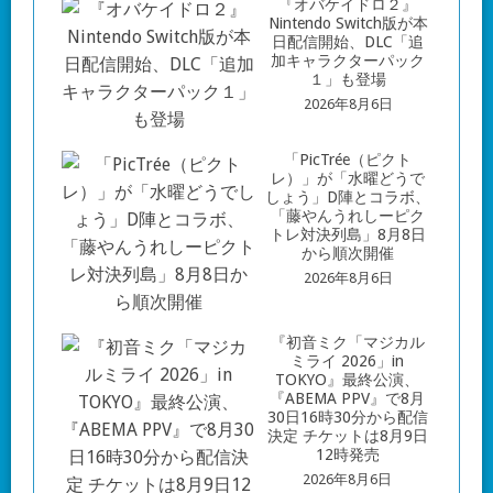
『オバケイドロ２』
Nintendo Switch版が本
日配信開始、DLC「追
加キャラクターパック
１」も登場
2026年8月6日
「PicTrée（ピクト
レ）」が「水曜どうで
しょう」D陣とコラボ、
「藤やんうれしーピク
トレ対決列島」8月8日
から順次開催
2026年8月6日
『初音ミク「マジカル
ミライ 2026」in
TOKYO』最終公演、
『ABEMA PPV』で8月
30日16時30分から配信
決定 チケットは8月9日
12時発売
2026年8月6日