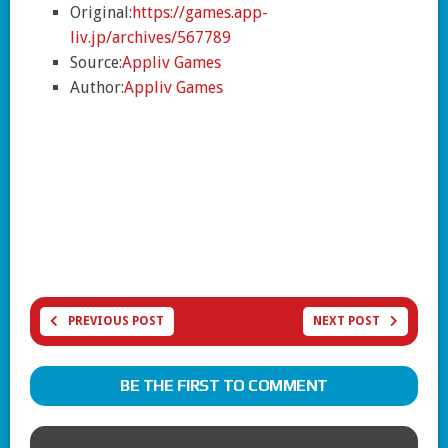
Original:
https://games.app-
liv.jp/archives/567789
Source:
Appliv Games
Author:
Appliv Games
PREVIOUS POST
NEXT POST
BE THE FIRST TO COMMENT