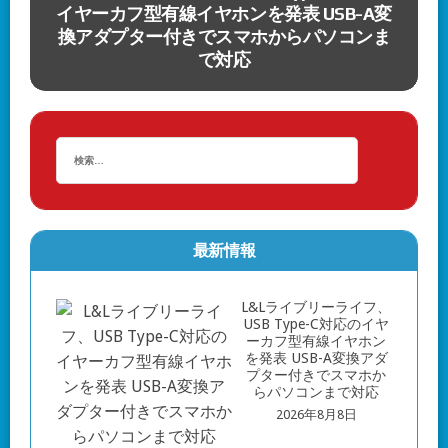
変
サバイバル・ローグライト『Bloodmoon
ま
Survivors』配信開始。リリース記念セール
で20％オフ
最新情報
L&Lライブリーライフ、
USB Type-C対応のイヤ
ーカフ型有線イヤホン
を発表 USB-A変換アダ
プター付きでスマホか
らパソコンまで対応
2026年8月8日