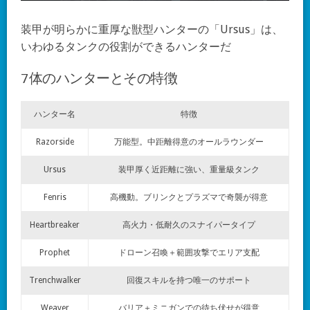
装甲が明らかに重厚な獣型ハンターの「Ursus」は、
いわゆるタンクの役割ができるハンターだ
7体のハンターとその特徴
ハンター名
特徴
Razorside
万能型。中距離得意のオールラウンダー
Ursus
装甲厚く近距離に強い、重量級タンク
Fenris
高機動。ブリンクとプラズマで奇襲が得意
Heartbreaker
高火力・低耐久のスナイパータイプ
Prophet
ドローン召喚＋範囲攻撃でエリア支配
Trenchwalker
回復スキルを持つ唯一のサポート
Weaver
バリア＋ミニガンでの待ち伏せが得意