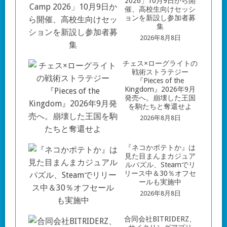
2026」10月9日から開
催、高校生向けセッシ
ョンを新設し参加者募
集
2026年8月8日
チェス×ローグライトの
戦術ストラテジー
『Pieces of the
Kingdom』2026年9月
発売へ。崩壊した王国
を駒たちと奪還せよ
2026年8月8日
『ネコかポテトか』は
見た目まんまカジュア
ルパズル、Steamでリ
リース中＆30％オフセ
ールも実施中
2026年8月8日
合同会社BITRIDERZ、