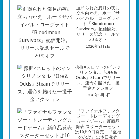
血塗られた満月の夜に
立ち向かえ、ホードサ
バイバル・ローグライ
ト『Bloodmoon
Survivors』配信開始。
リリース記念セールで
20％オフ
2026年8月8日
採掘×スロットのインク
リメンタル『Ore &
Odds』Steamでリリー
ス、運命を賭けた一攫
千金アクション
2026年8月8日
『ファイナルファンタ
ジー・トレーディング
カードゲーム』新商品
発表 スターターセット
は10月9日発売、『至福
の永劫』は本日発売