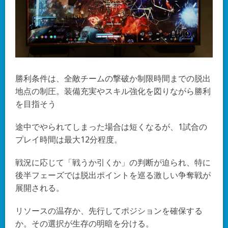
勝利条件は、全敵チームの撃破か制限時間までの脱出
地点の制圧。装備充実やスキル強化を図りながら勝利
を目指そう
途中でやられてしまった場合は短くなるが、1試合の
プレイ時間は最大12分程度。
戦況に応じて「戦うか引くか」の判断が迫られ、特に
後半フェーズでは脱出ポイントを巡る激しい争奪戦が
展開される。
リソースの温存か、先行してポジションを確保する
か。その選択が生存の明暗を分ける。